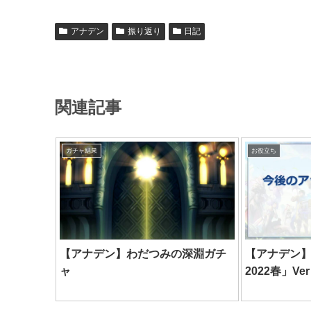
アナデン
振り返り
日記
関連記事
ガチャ結果
お役立ち
【アナデン】わだつみの深淵ガチ
【アナデン
ャ
2022春」Ver