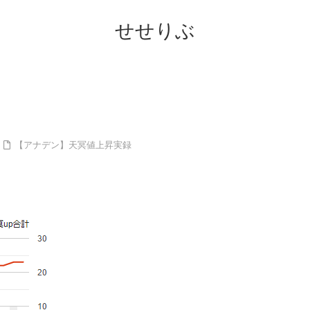
せせりぶ
【アナデン】天冥値上昇実録