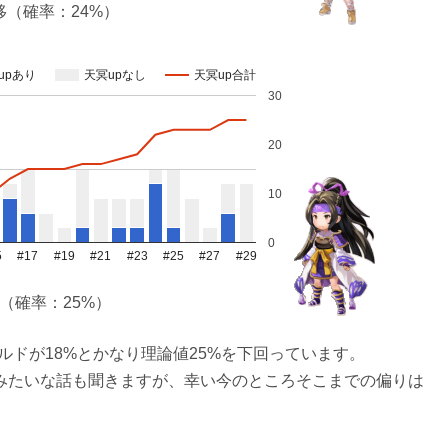
（確率：24%）
upあり
天冥upなし
天冥up合計
30
20
10
0
5
#17
#19
#21
#23
#25
#27
#29
（確率：25%）
タでは、アルドが18%とかなり理論値25%を下回っています。
みたいな話も聞きますが、幸い今のところそこまでの偏りは