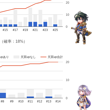
20
10
0
#15
#17
#19
#21
#23
#25
（確率：18%）
upあり
天冥upなし
天冥up合計
20
10
0
#8
#9
#10
#11
#12
#13
#14