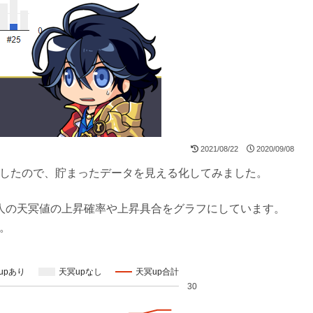
2021/08/22
2020/09/08
したので、貯まったデータを見える化してみました。
人の天冥値の上昇確率や上昇具合をグラフにしています。
。
upあり
天冥upなし
天冥up合計
30