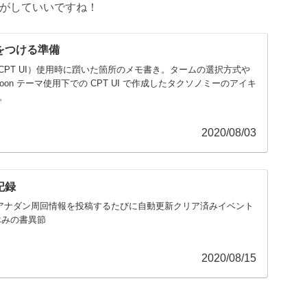
がしていいですね！
をつける準備
pe UI（CPT UI）使用時に躓いた箇所のメモ書き。タームの選択方式や
oon テーマ使用下での CPT UI で作成したタクソノミーのアイキ
ど。
2020/08/03
記録
アナダン周回情報を投稿するたびに自動更新クリア済みイベント
詠みの書異節
2020/08/15