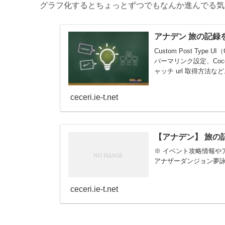
グラフ化するとちょっとずつでもなんか進んでる気
アナデン 旅の記録
Custom Post Ty
パーマリンク設定、Coc
ャッチ url 取得方法な
ceceri.ie-t.net
【アナデン】 旅の
※ イベント攻略情報や
アナザーダンジョン夢
ceceri.ie-t.net