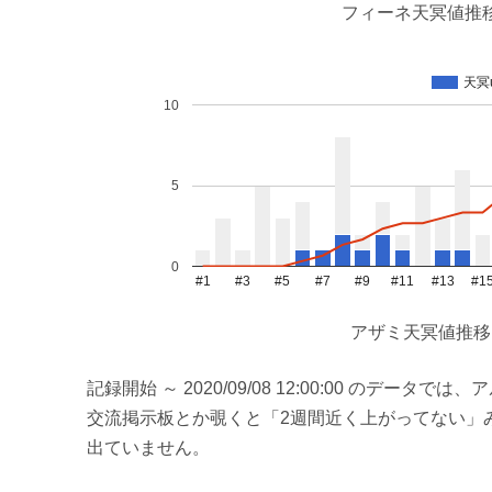
フィーネ天冥値推移
天冥
10
5
0
#1
#3
#5
#7
#9
#11
#13
#1
アザミ天冥値推移
記録開始 ～ 2020/09/08 12:00:00 のデー
交流掲示板とか覗くと「2週間近く上がってない」
出ていません。