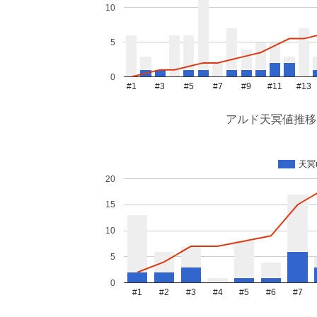
10
5
0
#1
#3
#5
#7
#9
#11
#13
アルド天冥値推移
天冥
20
15
10
5
0
#1
#2
#3
#4
#5
#6
#7