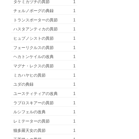
タケミカヅチの異節
1
チェルノボーグの典録
1
トランスポーターの異節
1
ハスタアンティカの異節
1
ヒュプノシストの異節
1
フェーリクルスの異節
1
ヘカトンケイルの改典
1
マグナ・レクスの異節
1
ミカハヤヒの異節
1
ユダの典録
1
ユースティティアの改典
1
ラブロスキアーの異節
1
ルシフェルの改典
1
レミテーターの異節
1
猫多羅天女の異節
1