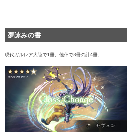
夢詠みの書
現代ガルレア大陸で1冊、僥倖で3冊の計4冊。