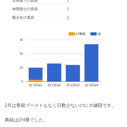
玉茶娘々の異節
1
神聖騎士の異節
1
蝶火女の異節
1
幻璃境
他
30
20
10
0
22 2月w1
22 2月w2
22 2月w3
22 2月w4
2月は青箱ブーストもなく日数少ないのに大健闘です。
典録は計4冊でした。