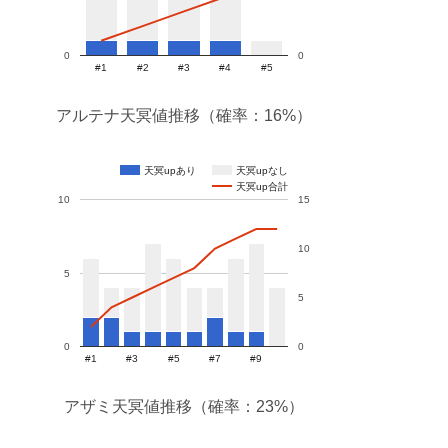
0
0
#1
#2
#3
#4
#5
アルテナ天冥値推移（確率：16%）
天冥upあり
天冥upなし
天冥up合計
10
15
10
5
5
0
0
#1
#3
#5
#7
#9
アザミ天冥値推移（確率：23%）