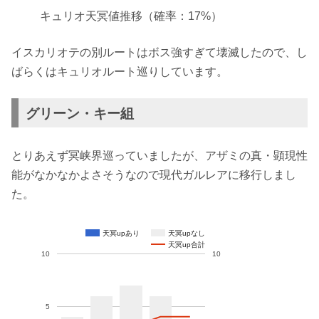
キュリオ天冥値推移（確率：17%）
イスカリオテの別ルートはボス強すぎて壊滅したので、し
ばらくはキュリオルート巡りしています。
グリーン・キー組
とりあえず冥峡界巡っていましたが、アザミの真・顕現性
能がなかなかよさそうなので現代ガルレアに移行しまし
た。
天冥upあり
天冥upなし
天冥up合計
10
10
5