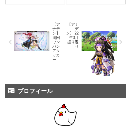
【ア
【アナ
ナデ
デ
ン】
ン】’22
周回
年3月
ワン
振り返
パン
り
アタ
ッカ
ー
プロフィール