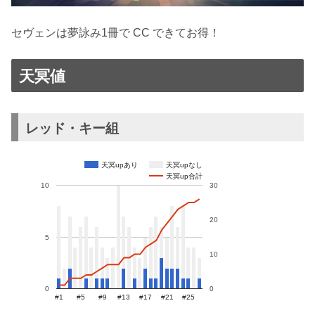
セヴェンは夢詠み1冊で CC できてお得！
天冥値
レッド・キー組
天冥upあり
天冥upなし
天冥up合計
10
30
20
5
10
0
0
#1
#5
#9
#13
#17
#21
#25