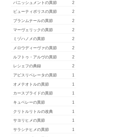
パニッシュメントの異節
2
ビューティポリスの異節
2
ブランムナールの異節
2
マーヴェリックの異節
2
ミヅハノメの異節
2
メロウディーヴァの異節
2
ルフトゥ・アルヴの異節
2
レシェフの典録
2
アビスリベレータの異節
1
オメテオトルの異節
1
カースブライドの異節
1
キュベレーの異節
1
クリトルリトルの改典
1
サヨリヒメの異節
1
サラシナヒメの異節
1