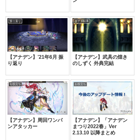
ン
振り返り
ガチャ結果
【アナデン】’21年6月 振
【アナデン】武具の煌き
り返り
のしずく 外典完結
お役立ち
お役立ち
【アナデン】周回ワンパ
【アナデン】「アナデン
ンアタッカー
まつり2022春」Ver
2.13.10 以降まとめ